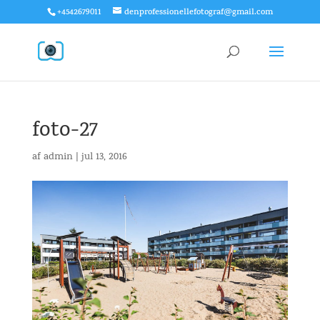
+4542679011
denprofessionellefotograf@gmail.com
foto-27
af
admin
|
jul 13, 2016