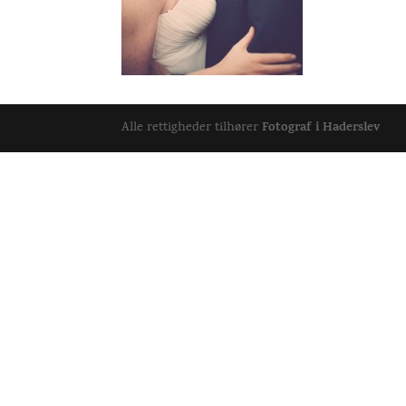
Fotograf i Haderslev
Alle rettigheder tilhører