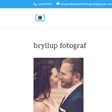
+4542679011
denprofessionellefotograf@gmail.co
bryllup fotograf