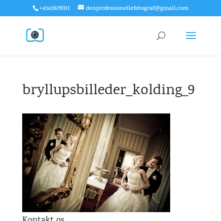
+4542679011
denprofessionellefotograf@gmail.com
bryllupsbilleder_kolding_9
Kontakt os