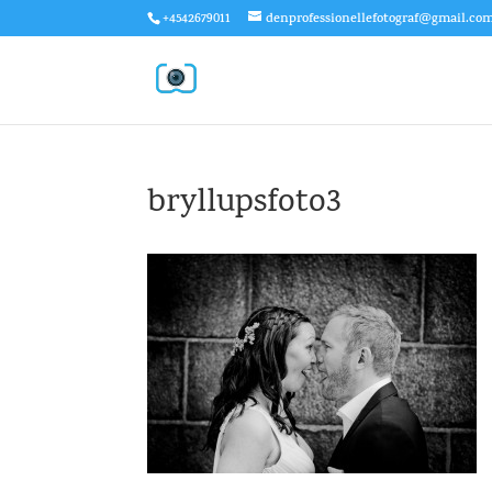
+4542679011
denprofessionellefotograf@gmail.co
bryllupsfoto3