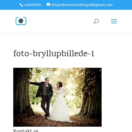
+4542679011
denprofessionellefotograf@gmail.com
foto-bryllupbillede-1
Kontakt os