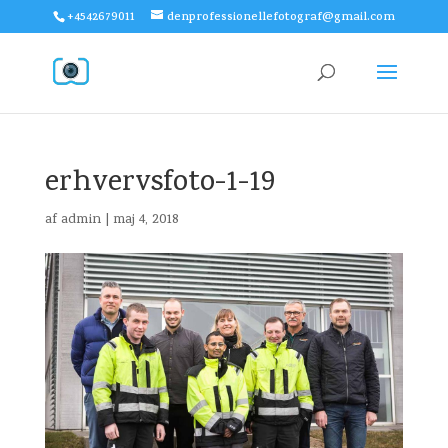
+4542679011
denprofessionellefotograf@gmail.com
erhvervsfoto-1-19
af
admin
|
maj 4, 2018