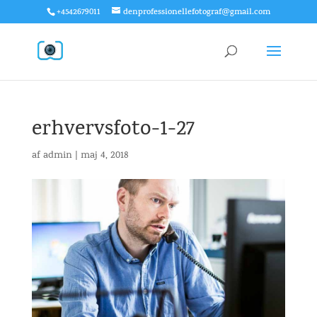
+4542679011
denprofessionellefotograf@gmail.com
erhvervsfoto-1-27
af
admin
|
maj 4, 2018