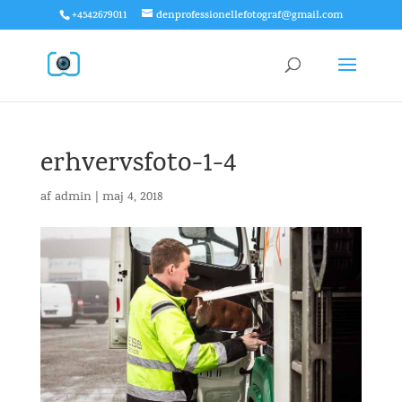
+4542679011
denprofessionellefotograf@gmail.com
erhvervsfoto-1-4
af
admin
|
maj 4, 2018