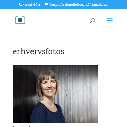
+4542679011
denprofessionellefotograf@gmail.com
erhvervsfotos