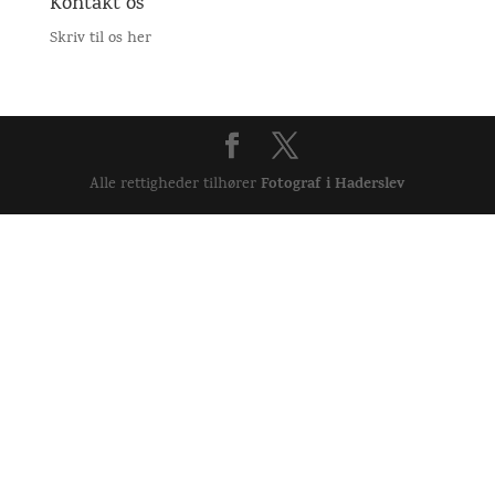
Kontakt os
Skriv til os her
Fotograf i Haderslev
Alle rettigheder tilhører