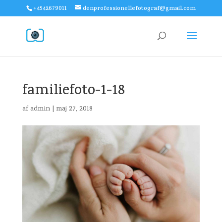
+4542679011
denprofessionellefotograf@gmail.com
familiefoto-1-18
af
admin
|
maj 27, 2018