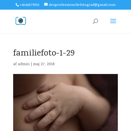
+4542679011
denprofessionellefotograf@gmail.com
familiefoto-1-29
af
admin
|
maj 27, 2018