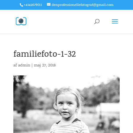
+4542679011
denprofessionellefotograf@gmail.com
familiefoto-1-32
af
admin
|
maj 27, 2018