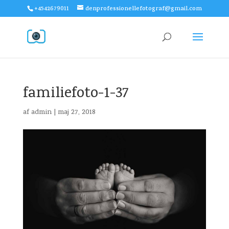
+4542679011
denprofessionellefotograf@gmail.com
familiefoto-1-37
af
admin
|
maj 27, 2018