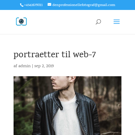
+4542679011
denprofessionellefotograf@gmail.com
portraetter til web-7
af
admin
|
sep 2, 2019