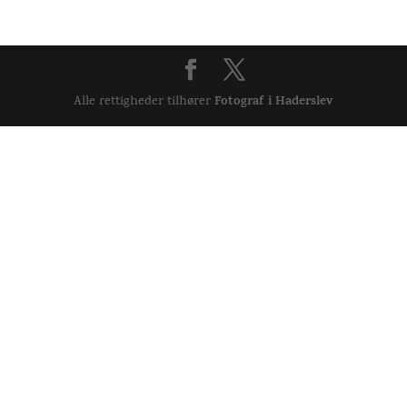
Fotograf i Haderslev
Alle rettigheder tilhører