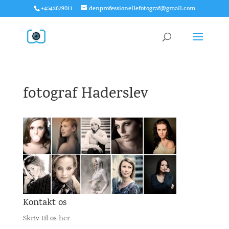
+4542679011
denprofessionellefotograf@gmail.com
fotograf Haderslev
Kontakt os
Skriv til os her