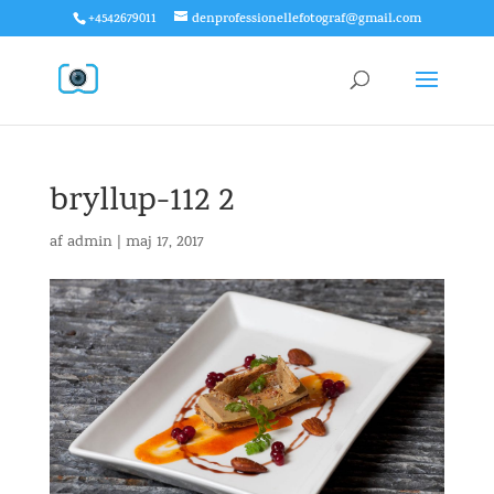
+4542679011
denprofessionellefotograf@gmail.com
bryllup-112 2
af
admin
|
maj 17, 2017