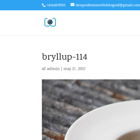
+4542679011
denprofessionellefotograf@gmail.co
bryllup-114
af
admin
|
maj 17, 2017