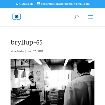
+4542679011
denprofessionellefotograf@gmail.com
bryllup-65
af
admin
|
maj 17, 2017