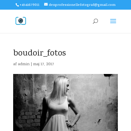
+4542679011
denprofessionellefotograf@gmail.com
boudoir_fotos
af
admin
|
maj 17, 2017