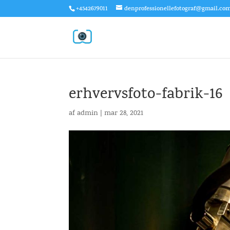
+4542679011
denprofessionellefotograf@gmail.co
erhvervsfoto-fabrik-16
af
admin
|
mar 28, 2021