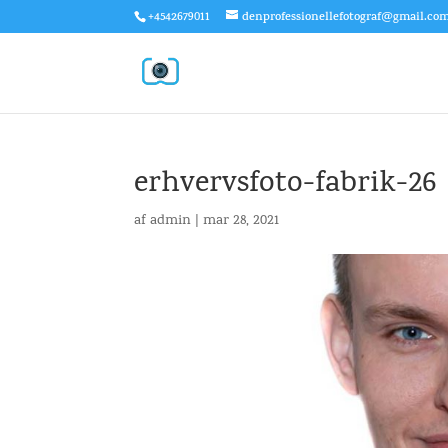
+4542679011
denprofessionellefotograf@gmail.co
erhvervsfoto-fabrik-26
af
admin
|
mar 28, 2021