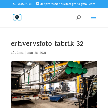
+4542679011
denprofessionellefotograf@gmail.com
erhvervsfoto-fabrik-32
af
admin
|
mar 28, 2021