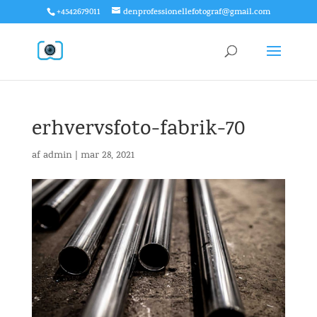
+4542679011
denprofessionellefotograf@gmail.com
erhvervsfoto-fabrik-70
af
admin
|
mar 28, 2021