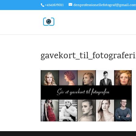
+4542679011
denprofessionellefotograf@gmail.co
gavekort_til_fotografer