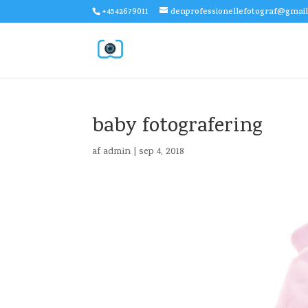
+4542679011
denprofessionellefotograf@gmai
baby fotografering
af
admin
|
sep 4, 2018