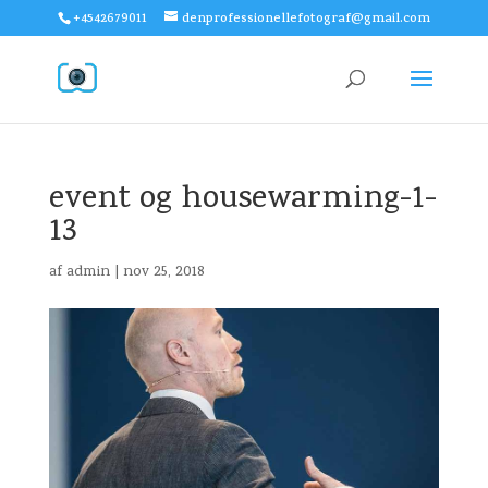
+4542679011
denprofessionellefotograf@gmail.com
event og housewarming-1-
13
af
admin
|
nov 25, 2018