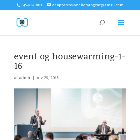
+4542679011
denprofessionellefotograf@gmail.com
event og housewarming-1-
16
af
admin
|
nov 25, 2018