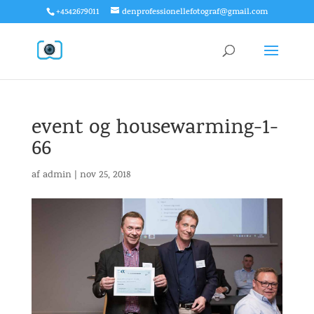
+4542679011
denprofessionellefotograf@gmail.com
event og housewarming-1-
66
af
admin
|
nov 25, 2018