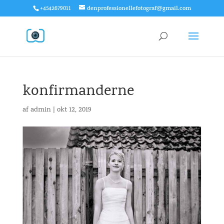
+4542679011
denprofessionellefotograf@gmail.com
konfirmanderne
af
admin
|
okt 12, 2019