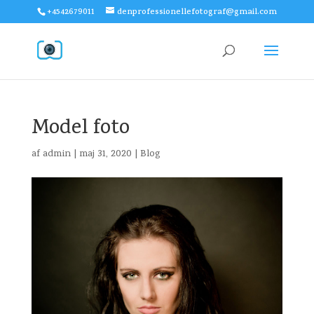
+4542679011
denprofessionellefotograf@gmail.com
Model foto
af
admin
|
maj 31, 2020
|
Blog