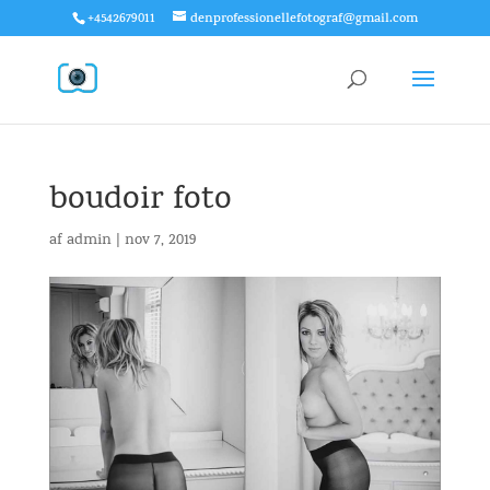
+4542679011
denprofessionellefotograf@gmail.com
boudoir foto
af
admin
|
nov 7, 2019