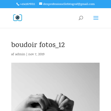
+4542679011
denprofessionellefotograf@gmail.com
boudoir fotos_12
af
admin
|
nov 7, 2019