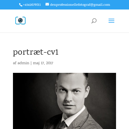
+4542679011
denprofessionellefotograf@gmail.com
portræt-cv1
af
admin
|
maj 17, 2017