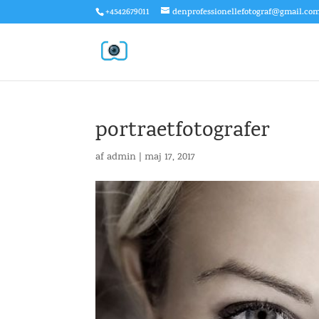
+4542679011
denprofessionellefotograf@gmail.co
portraetfotografer
af
admin
|
maj 17, 2017