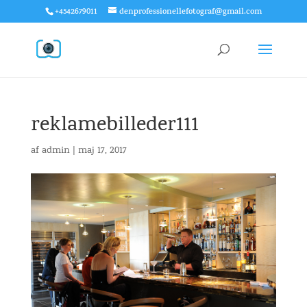
+4542679011
denprofessionellefotograf@gmail.com
reklamebilleder111
af
admin
|
maj 17, 2017