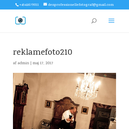
+4542679011
denprofessionellefotograf@gmail.com
reklamefoto210
af
admin
|
maj 17, 2017