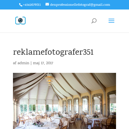
+4542679011
denprofessionellefotograf@gmail.com
reklamefotografer351
af
admin
|
maj 17, 2017