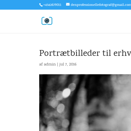
+4542679011
denprofessionellefotograf@gmail.co
Portrætbilleder til erhv
af
admin
|
jul 7, 2016