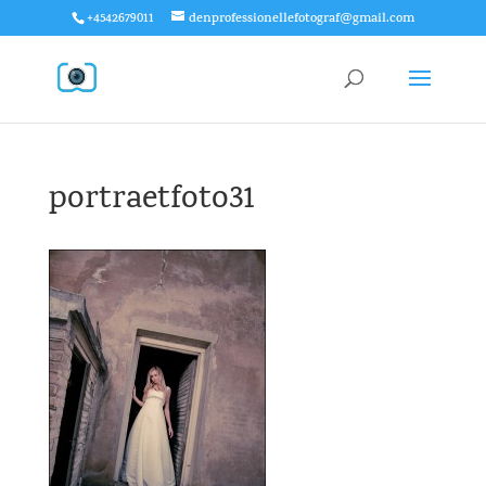
+4542679011
denprofessionellefotograf@gmail.com
portraetfoto31