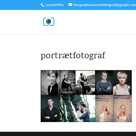
+4542679011
denprofessionellefotograf@gmail.co
portrætfotograf