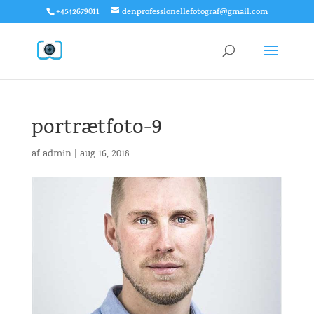
+4542679011
denprofessionellefotograf@gmail.com
portrætfoto-9
af
admin
|
aug 16, 2018