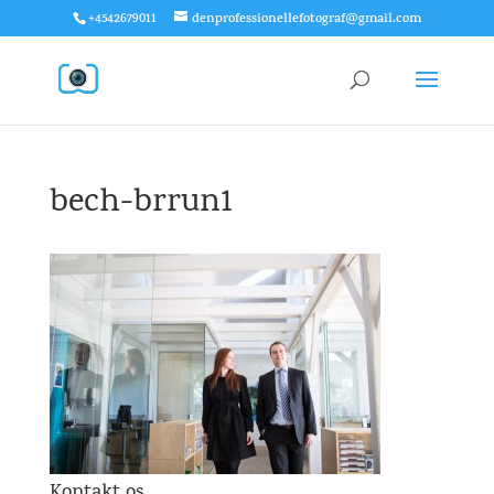
+4542679011
denprofessionellefotograf@gmail.com
bech-brrun1
Kontakt os