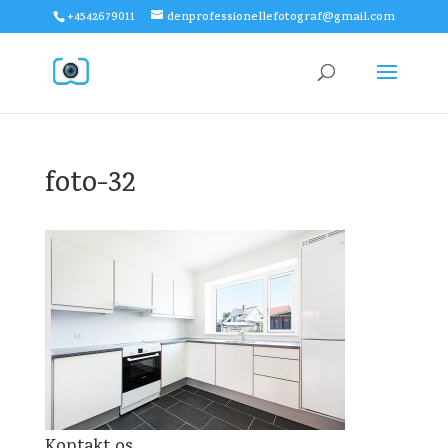
+4542679011
denprofessionellefotograf@gmail.com
foto-32
Kontakt os