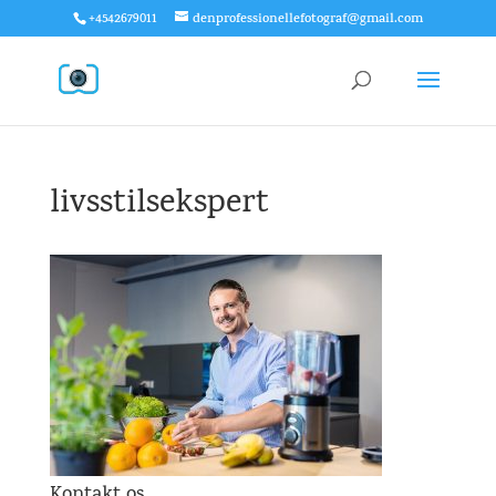
+4542679011
denprofessionellefotograf@gmail.com
livsstilsekspert
Kontakt os