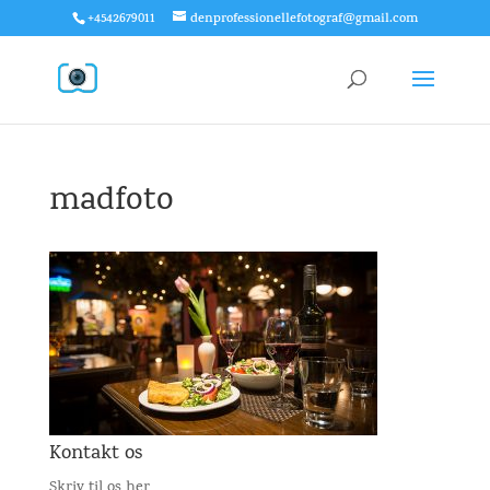
+4542679011
denprofessionellefotograf@gmail.com
madfoto
Kontakt os
Skriv til os her