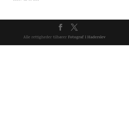
Fotograf i Haderslev
Alle rettigheder tilhører