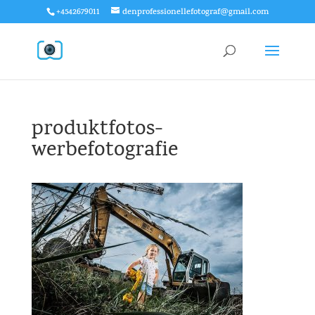
+4542679011
denprofessionellefotograf@gmail.com
produktfotos-
werbefotografie