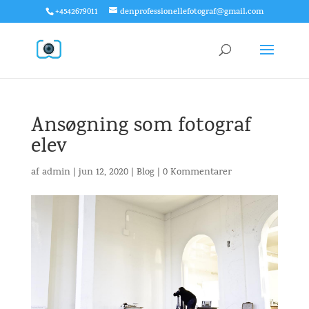
+4542679011
denprofessionellefotograf@gmail.com
Ansøgning som fotograf
elev
af
admin
|
jun 12, 2020
|
Blog
|
0 Kommentarer