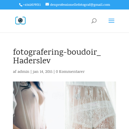
+4542679011
denprofessionellefotograf@gmail.com
fotografering-boudoir_
Haderslev
af
admin
|
jan 14, 2015
|
0 Kommentarer