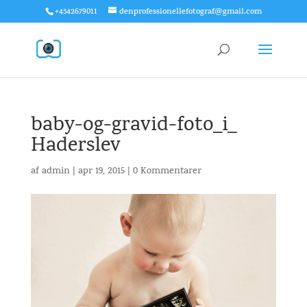
+4542679011
denprofessionellefotograf@gmail.com
baby-og-gravid-foto_i_
Haderslev
af
admin
|
apr 19, 2015
|
0 Kommentarer