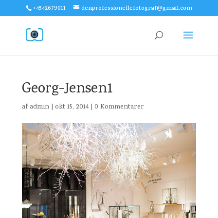
+4542679011
denprofessionellefotograf@gmail.com
Georg-Jensen1
af
admin
|
okt 15, 2014
|
0 Kommentarer